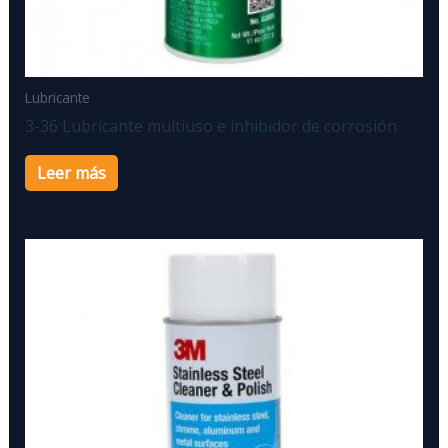
Lubricante
3-36 Lubricante multiuso e inhibidor de corrosión
Leer más