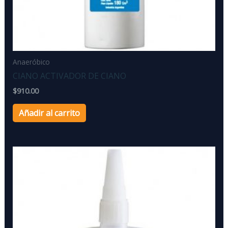
Anaeróbico
CIANO ACTIVADOR DE CIANO
$
910.00
Añadir al carrito