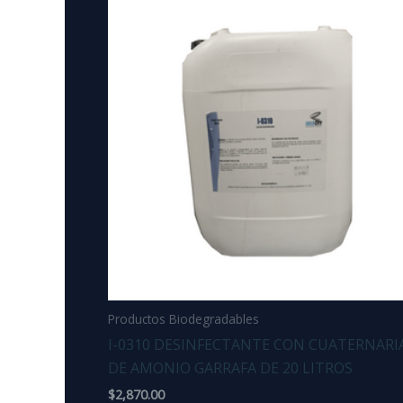
Productos Biodegradables
I-0310 DESINFECTANTE CON CUATERNARI
DE AMONIO GARRAFA DE 20 LITROS
$
2,870.00