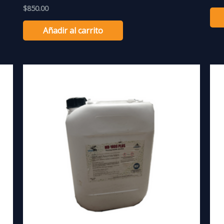
$
850.00
Añadir al carrito