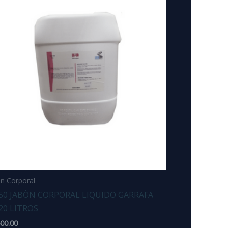
n Corporal
50 JABÒN CORPORAL LIQUIDO GARRAFA
20 LITROS
400.00