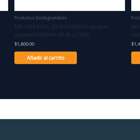
Productos Biodegradables
Prod
MR-1000 PLUS, DESENGRANTE (alcalino
MU
clorado) GARRAFA DE 20 LITROS
GAR
$
1,800.00
$
1,
Añadir al carrito