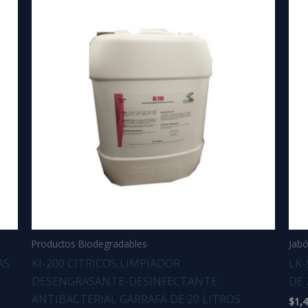
Productos Biodegradables
Jabó
AS
KI-200 CITRICOS,LIMPIADOR
LK-
DESENGRASANTE-DESINFECTANTE
DE 
ANTIBACTERIAL GARRAFA DE 20 LITROS
$
1,