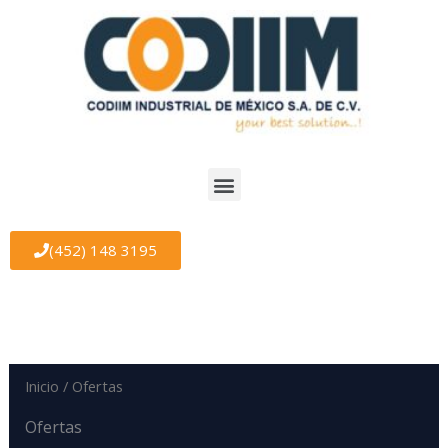
Ir
al
contenido
Menu
(452) 148 3195
Inicio
/ Ofertas
Ofertas