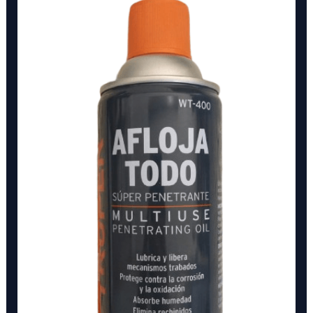
400
ML
cantidad