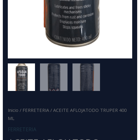
Inicio
/
FERRETERIA
/ ACEITE AFLOJATODO TRUPER 400
ML
FERRETERIA