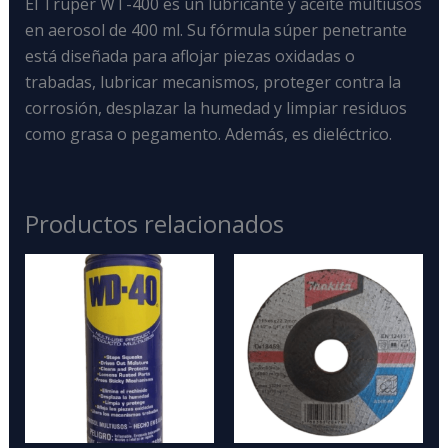
El Truper WT-400
es un
lubricante y aceite multiusos
en aerosol de 400 ml
. Su fórmula súper penetrante
está diseñada para aflojar piezas oxidadas o
trabadas, lubricar mecanismos, proteger contra la
corrosión, desplazar la humedad y limpiar residuos
como grasa o pegamento. Además, es dieléctrico.
Productos relacionados