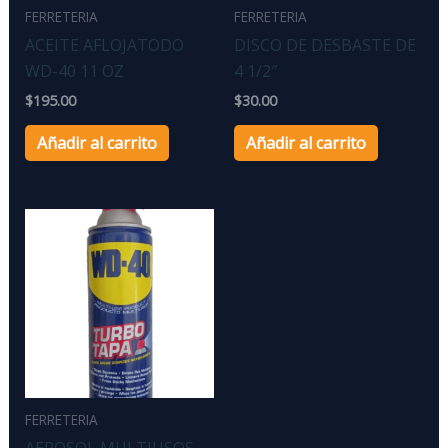
FERRETERIA
FERRETERIA
ACEITE AFLOJATODO
DISCO DE DESBASTE DE
WD-40 11 OZ
4 1/2″
$
195.00
$
30.00
Añadir al carrito
Añadir al carrito
FERRETERIA