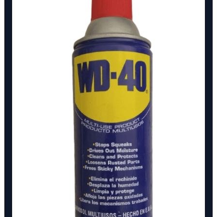
40
11
OZ
cantidad