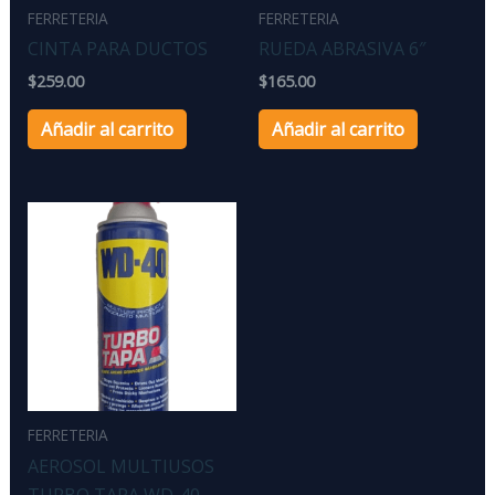
FERRETERIA
FERRETERIA
CINTA PARA DUCTOS
RUEDA ABRASIVA 6″
$
259.00
$
165.00
Añadir al carrito
Añadir al carrito
FERRETERIA
AEROSOL MULTIUSOS
TURBO TAPA WD-40