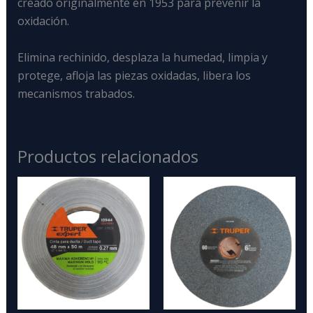
creado originalmente en 1953 para prevenir la
oxidación.
Elimina rechinido, desplaza la humedad, limpia y
protege, afloja las piezas oxidadas, libera los
mecanismos trabados.
Productos relacionados