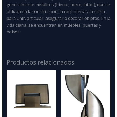
generalmente metálicos (hierro, acero, latón), que se
utilizan en la construcción, la carpintería y la moda
para unir, articular, asegurar o decorar objetos. En la
vida diaria, se encuentran en muebles, puertas y
bolsos.
Productos relacionados