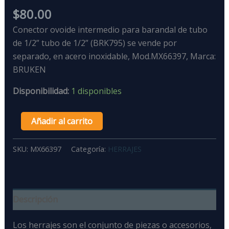
$
80.00
Conector ovoide intermedio para barandal de tubo
de 1/2” tubo de 1/2” (BRK795) se vende por
separado, en acero inoxidable, Mod.MX66397, Marca:
BRUKEN
Disponibilidad:
1 disponibles
Añadir al carrito
SKU:
MX66397
Categoría:
HERRAJES
Descripción
Los herrajes son el conjunto de piezas o accesorios,