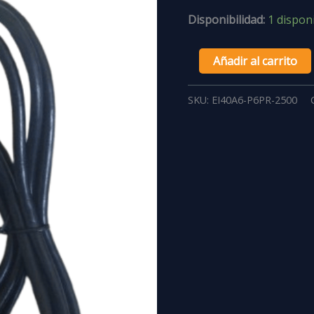
Disponibilidad:
1 dispon
Añadir al carrito
SKU:
EI40A6-P6PR-2500