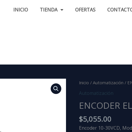
INICIO
TIENDA
OFERTAS
CONTACT
ENCODER
Inicio
/
Automatización
/ E
ELCO
Automatización
EI40A6-
ENCODER EL
P6PR-
2500
$
5,055.00
cantidad
Encoder 10-30VCD, Mod