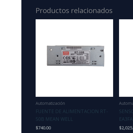
Productos relacionados
Automatización
Automa
FUENTE DE ALIMENTACION RT-
SENS
50B MEAN WELL
EA3F
$
740.00
$
2,025