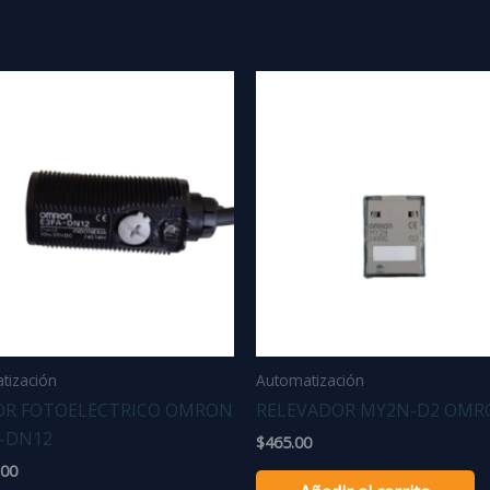
tización
Automatización
OR FOTOELECTRICO OMRON
RELEVADOR MY2N-D2 OMR
A-DN12
$
465.00
.00