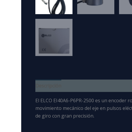
Descripción
El ELCO EI40A6-P6PR-2500
es un
encoder ro
movimiento mecánico del eje en pulsos eléc
de giro
con gran precisión.