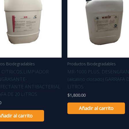
tos Biodegradables
Productos Biodegradables
0 CITRICOS,LIMPIADOR
MR-1000 PLUS, DESENGRA
NGRASANTE-
(alcalino clorado) GARRAFA 
NFECTANTE ANTIBACTERIAL
LITROS
FA DE 20 LITROS
$
1,800.00
0
Añadir al carrito
Añadir al carrito