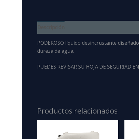
Descripción
PODEROSO líquido desincrustante diseñado 
dureza de agua.
PUEDES REVISAR SU HOJA DE SEGURIAD EN
Productos relacionados