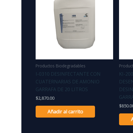
Productos Biodegradables
Produc
I-0310 DESINFECTANTE CON
KI-20
CUATERNARIAS DE AMONIO
DESE
GARRAFA DE 20 LITROS
DESI
GARRA
$
2,870.00
$
850.0
Añadir al carrito