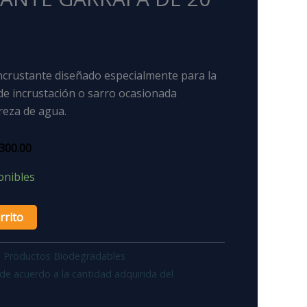
crustante diseñado especialmente para la
de incrustación o sarro ocasionada
reza de agua.
300.00
onibles
rrito
:
Productos Biodegradables
de acuerdo a la cantidad adquirida del