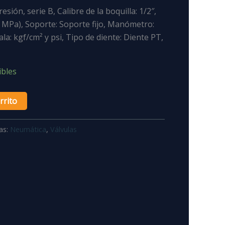
sión, serie B, Calibre de la boquilla: 1/2″,
9 MPa), Soporte: Soporte fijo, Manómetro:
la: kgf/cm² y psi, Tipo de diente: Diente PT,
ibles
rrito
as:
Neumática
,
Válvulas