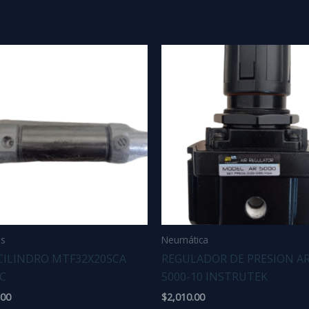
os
Neumática
CILINDRO MTF32X20SCA
REGULADOR DE PRESION AR
C
5000-10 INSTRUTEK
.00
$
2,010.00