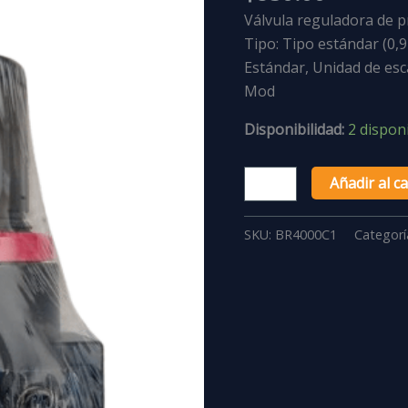
Válvula reguladora de pre
Tipo: Tipo estándar (0,
Estándar, Unidad de esca
Mod
Disponibilidad:
2 dispon
Añadir al ca
SKU:
BR4000C1
Categorí