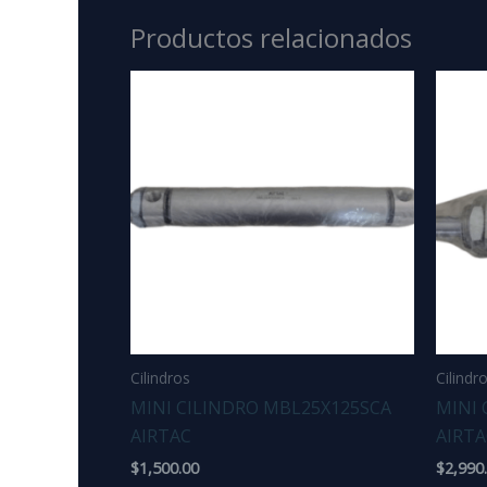
Productos relacionados
Cilindros
Cilindr
MINI CILINDRO MBL25X125SCA
MINI 
AIRTAC
AIRTA
$
1,500.00
$
2,990