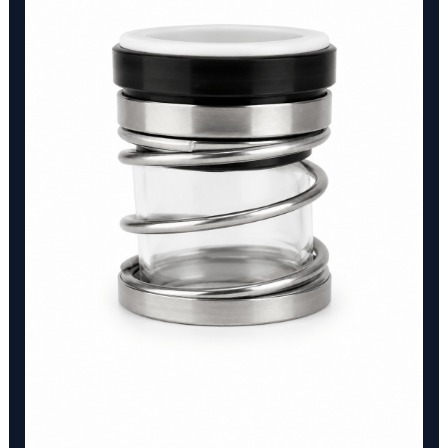
VAZEL
DE
1
1/2"
cantidad