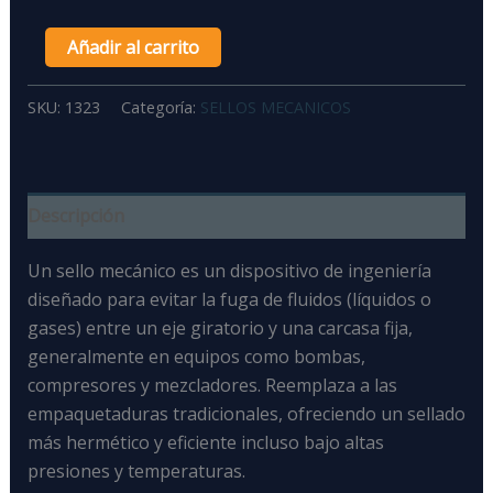
Añadir al carrito
SKU:
1323
Categoría:
SELLOS MECANICOS
Descripción
Un sello mecánico
es un
dispositivo de ingeniería
diseñado para evitar la fuga de fluidos (líquidos o
gases) entre un eje giratorio y una carcasa fija
,
generalmente en equipos como bombas,
compresores y mezcladores. Reemplaza a las
empaquetaduras tradicionales, ofreciendo un sellado
más hermético y eficiente incluso bajo altas
presiones y temperaturas.