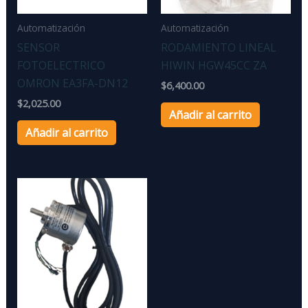
Automatización
Automatización
SENSOR
RODAMIENTO LINEAL
FOTOELECTRICO
HIWIN HGW45CC ZA
OMRON EA3FA-DN12
$
6,400.00
$
2,025.00
Añadir al carrito
Añadir al carrito