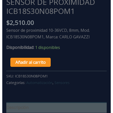
SENSOR DE PROXIMIDAD
ICB18S30N08POM1
$
2,510.00
Sensor de proximidad 10-36VCD, 8mm, Mod.
ICB18S30N08POM1, Marca: CARLO GAVAZZI
Disponibilidad:
1 disponibles
Añadir al carrito
SKU:
ICB18S30N08POM1
Categorías:
Automatización
,
Sensores
Descripción