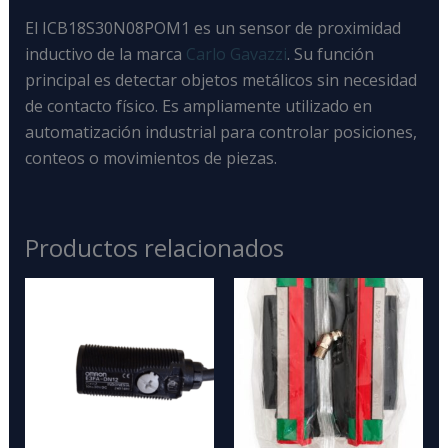
El ICB18S30N08POM1
es un
sensor de proximidad
inductivo
de la marca
Carlo Gavazzi
. Su función
principal es detectar objetos metálicos
sin necesidad
de contacto físico. Es ampliamente utilizado en
automatización industrial para controlar posiciones,
conteos o movimientos de piezas.
Productos relacionados