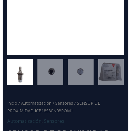
Inicio
/
Automatización
/
Sensores
/ SENSOR DE
PROXIMIDAD ICB18S30N08POM1
Automatización
,
Sensores