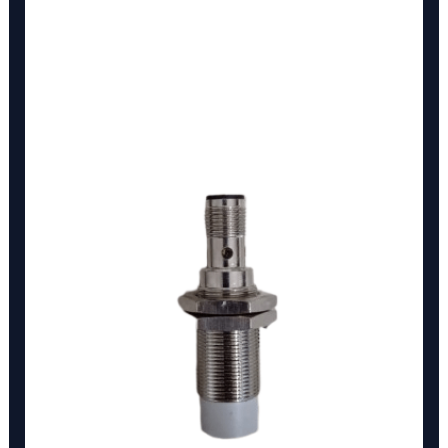
ICB18S30N08POM1
cantidad