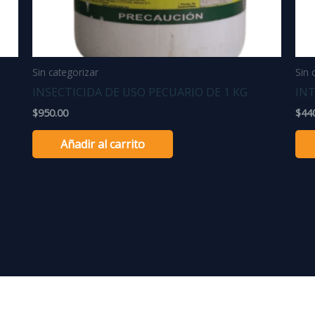
Sin categorizar
Sin 
INSECTICIDA DE USO PECUARIO DE 1 KG
INT
$
950.00
$
44
Añadir al carrito