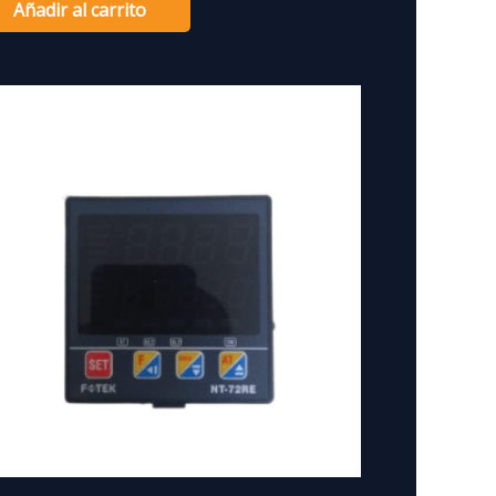
Añadir al carrito