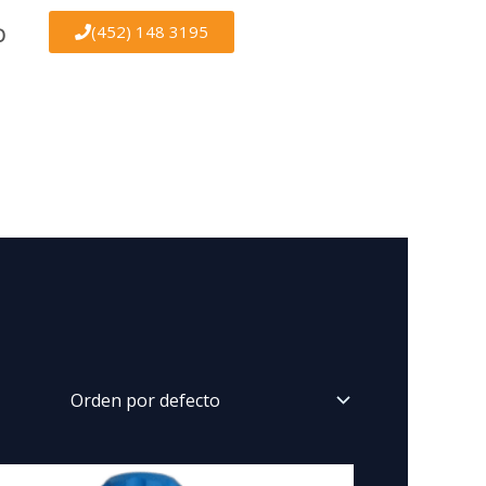
(452) 148 3195
O