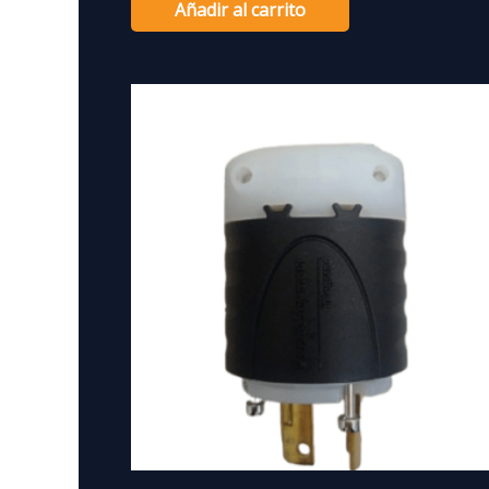
Añadir al carrito