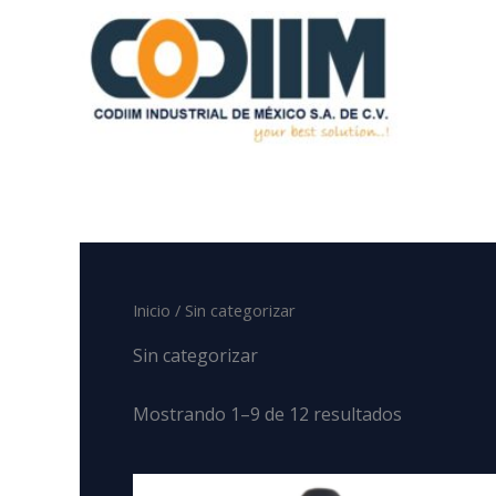
Ir
al
contenido
Inicio
/ Sin categorizar
Sin categorizar
Mostrando 1–9 de 12 resultados