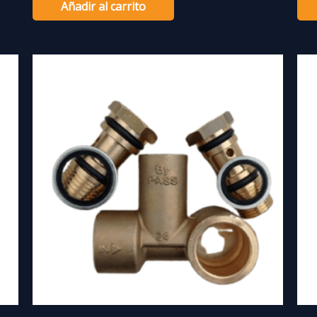
Añadir al carrito