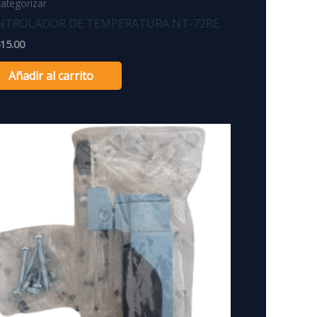
categorizar
NTROLADOR DE TEMPERATURA NT-72RE
615.00
Añadir al carrito