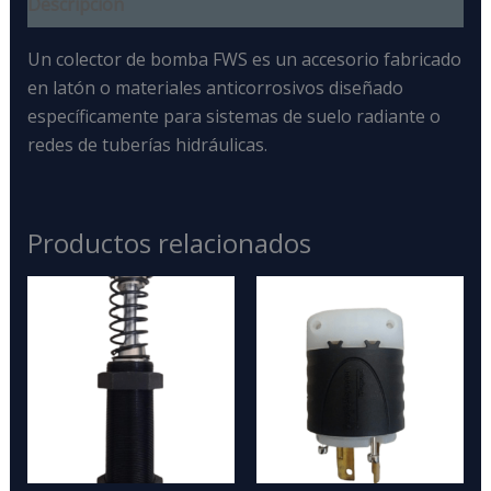
Descripción
Un colector de bomba FWS
es un accesorio fabricado
en latón o materiales anticorrosivos diseñado
específicamente para sistemas de suelo radiante
o
redes de tuberías hidráulicas.
Productos relacionados