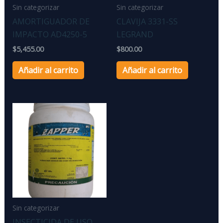
Sin categorizar
Sin categorizar
AMORTIGUADOR DE
CLAVIJA 3331-SS
IMPACTO AD4250-5
LEGRAND
$
5,455.00
$
800.00
Añadir al carrito
Añadir al carrito
Sin categorizar
INSECTICIDA DE USO