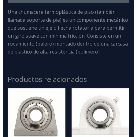
Una chumacera termoplástica de piso
(también
llamada soporte de pie) es un
componente mecánico
que sostiene un eje o flecha rotatoria para permitir
un giro suave con mínima fricción
. Consiste en un
rodamiento (balero) montado dentro de una carcasa
de plástico de alta resistencia (polímero).
Productos relacionados