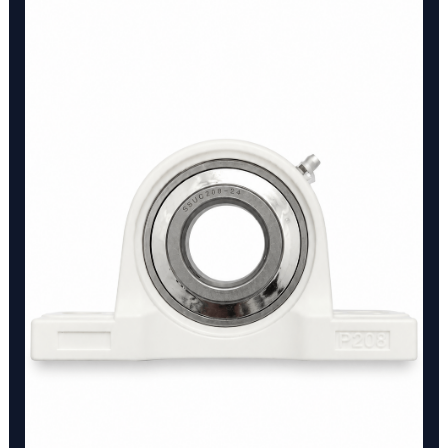
PISO
DE
1
1/2"
cantidad