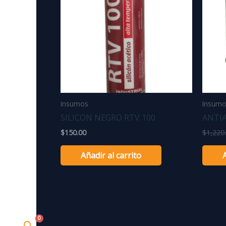
Insumos
Insum
SILICON NEGRO RTV 100
ANTIA
$
150.00
$
1,220
Añadir al carrito