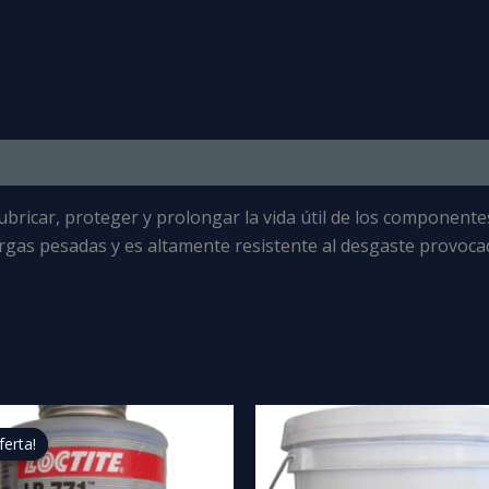
lubricar, proteger y prolongar la vida útil de los componente
rgas pesadas y es altamente resistente al desgaste provocado
El
El
precio
precio
ferta!
ferta!
original
actual
era:
es: