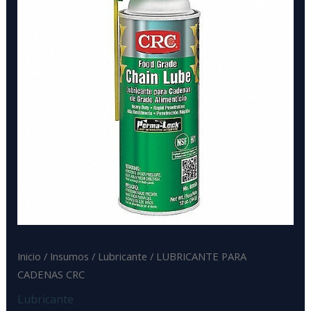
CRC
cantidad
Inicio
/
Insumos
/
Lubricante
/ LUBRICANTE PARA
CADENAS CRC
Lubricante