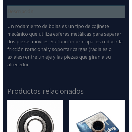
Descripción
Un rodamiento de bolas
es un tipo de cojinete
mecánico que utiliza esferas metálicas para separar
dos piezas móviles
. Su función principal es reducir la
fricción rotacional
y soportar cargas (radiales o
axiales) entre un eje y las piezas que giran a su
alrededor
Productos relacionados