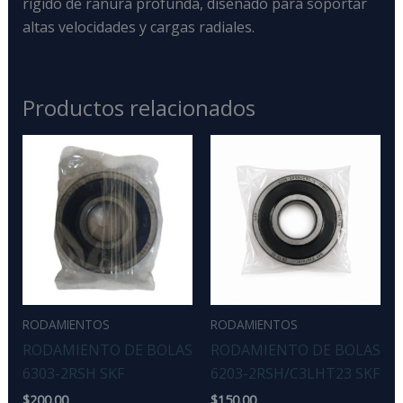
rígido de ranura profunda, diseñado para soportar
altas velocidades y cargas radiales.
Productos relacionados
RODAMIENTOS
RODAMIENTOS
RODAMIENTO DE BOLAS
RODAMIENTO DE BOLAS
6303-2RSH SKF
6203-2RSH/C3LHT23 SKF
$
200.00
$
150.00