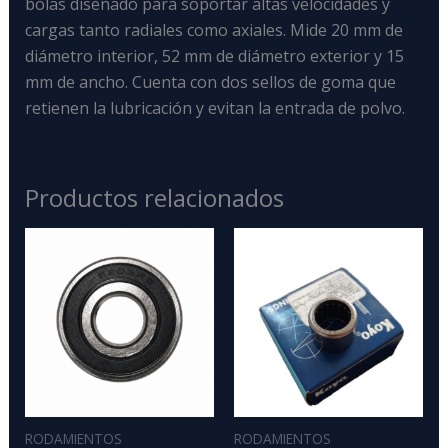
bolas diseñado para soportar altas velocidades y
cargas tanto radiales como axiales
. Mide 20 mm de
diámetro interior
, 52 mm de diámetro exterior
y 15
mm de ancho
. Cuenta con dos sellos de goma
que
retienen la lubricación y evitan la entrada de polvo.
Productos relacionados
RODAMIENTOS
RODAMIENTOS