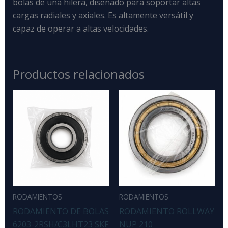
bolas de una hilera, diseñado para soportar altas
cargas radiales y axiales
. Es altamente versátil y
capaz de operar a altas velocidades.
Productos relacionados
RODAMIENTOS
RODAMIENTOS
RODAMIENTO DE BOLAS
RODAMIENTO ROLLWAY
6203-2RSH/C3LHT23 SKF
NUP 210