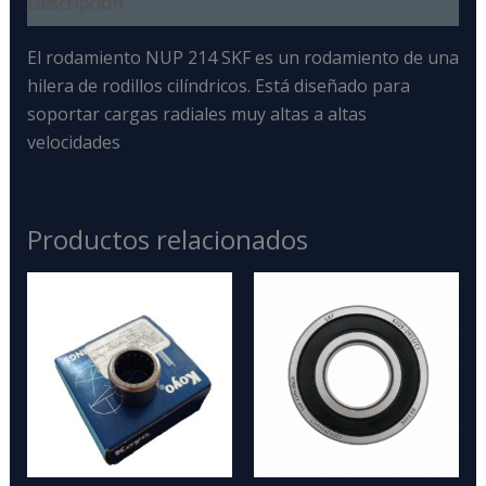
Descripción
El rodamiento NUP 214 SKF
es un
rodamiento de una
hilera de rodillos cilíndricos
. Está diseñado para
soportar cargas radiales muy altas
a altas
velocidades
Productos relacionados