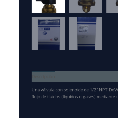
Descripción
Una válvula con solenoide de 1/2″ NPT DeW
flujo
de fluidos (líquidos o gases) mediante u