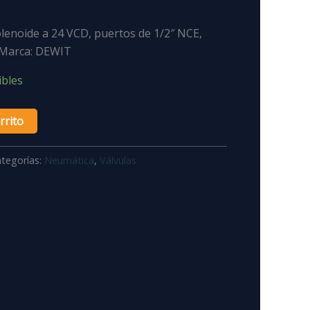
olenoide a 24 VCD, puertos de 1/2″ NCE,
 Marca: DEWIT
ibles
rrito
tegorías:
Neumática
,
Válvulas