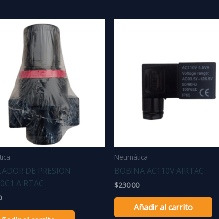
ica
Neumática
LADOR DE PRESION
BOBINA AC110V AIRTAC
0C1 AIRTAC
$
230.00
0
Añadir al carrito