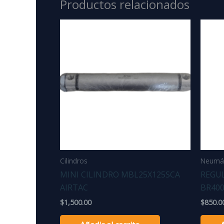
Productos relacionados
Cilindros
Neumát
MINI CILINDRO MBL25X125SCA
REGU
AIRTAC
BR400
$
1,500.00
$
850.0