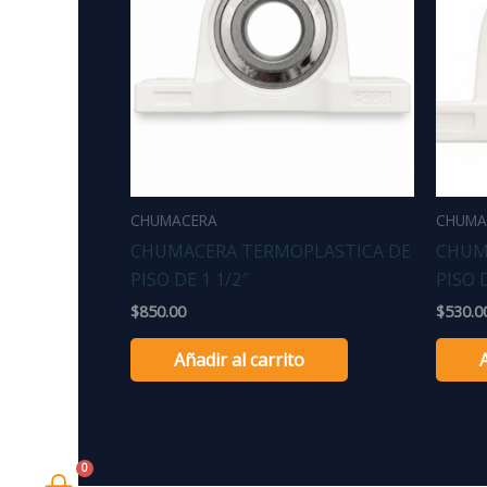
CHUMACERA
CHUMA
CHUMACERA TERMOPLASTICA DE
CHUM
PISO DE 1 1/2″
PISO D
$
850.00
$
530.0
Añadir al carrito