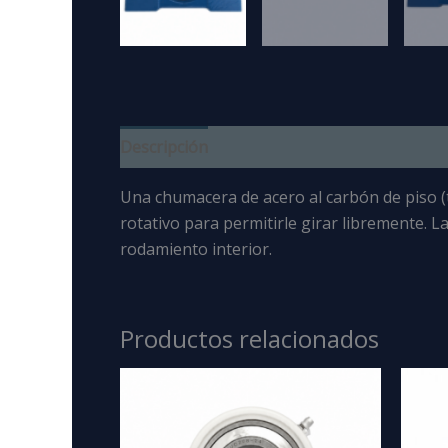
Descripción
Una
chumacera de acero al carbón de piso 
rotativo para permitirle girar libremente. L
rodamiento interior.
Productos relacionados