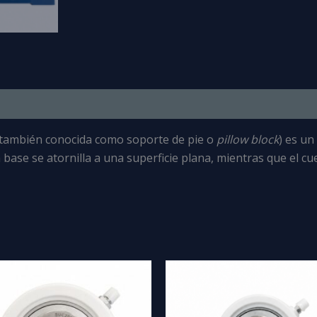
(también conocida como soporte de pie o
pillow block
) es un
a base se atornilla a una superficie plana, mientras que el 