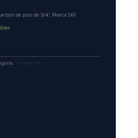
arbón de piso de 3/4″, Marca SKF
ibles
egoría:
CHUMACERA