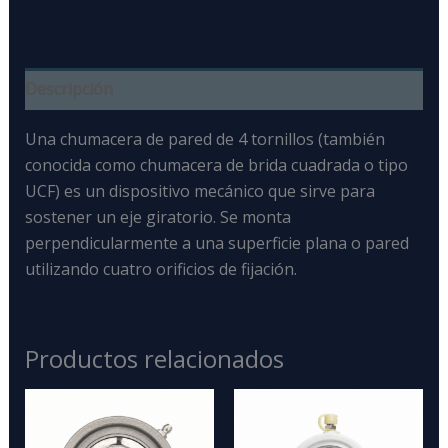
Descripción
Una chumacera de pared de 4 tornillos
(también
conocida como chumacera de brida cuadrada o tipo
UCF) es un
dispositivo mecánico que sirve para
sostener un eje giratorio
. Se monta
perpendicularmente a una superficie plana o pared
utilizando cuatro orificios de fijación.
Productos relacionados