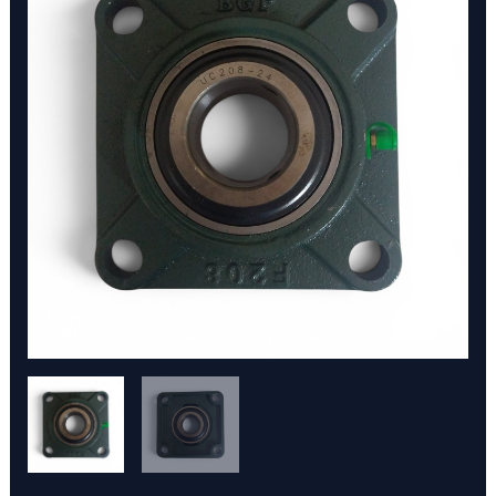
DE
4
TORNILLOS
AC
DE
1
1/2"
cantidad