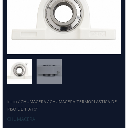
PISO
DE
1
3/16"
cantidad
Inicio
/
CHUMACERA
/ CHUMACERA TERMOPLASTICA DE
PISO DE 1 3/16″
CHUMACERA