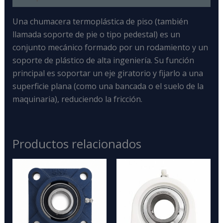
Una
chumacera termoplástica de piso (también
llamada soporte de pie o tipo pedestal) es un
conjunto mecánico formado por un rodamiento y un
soporte de plástico de alta ingeniería
. Su función
principal es soportar un eje giratorio y fijarlo a una
superficie plana (como una bancada o el suelo de la
maquinaria), reduciendo la fricción.
Productos relacionados