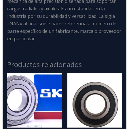
mecánica de alta precisión
diseñada para soportar
cargas radiales y axiales
. Es un estándar en la
industria por su durabilidad y versatilidad. La sigla
«NAN» al final suele hacer referencia al número de
parte específico de un fabricante, marca o proveedor
en particular.
Productos relacionados