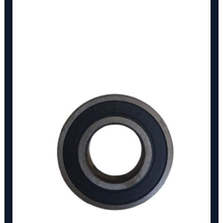
6004-
2RS
NAN
cantidad