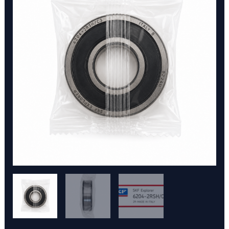
6204-
2RSH/C3
SKF
cantidad