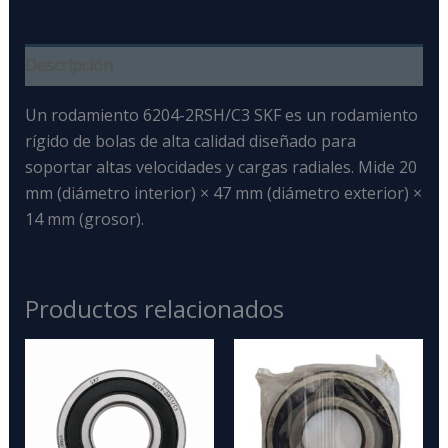
Descripción
Un rodamiento 6204-2RSH/C3 SKF
es un
rodamiento
rígido de bolas
de alta calidad diseñado para
soportar altas velocidades y cargas radiales
. Mide 20
mm (diámetro interior) × 47 mm (diámetro exterior) ×
14 mm (grosor).
Productos relacionados