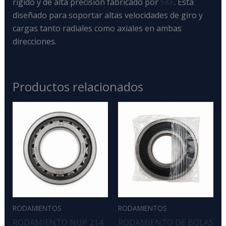
rígido y de alta precisión fabricado por
SKF
. Está
diseñado para soportar altas velocidades de giro y
cargas tanto radiales como axiales en ambas
direcciones.
Productos relacionados
RODAMIENTOS
RODAMIENTOS
RODAMIENTO NUP 214
RODAMIENTO DE BOLAS