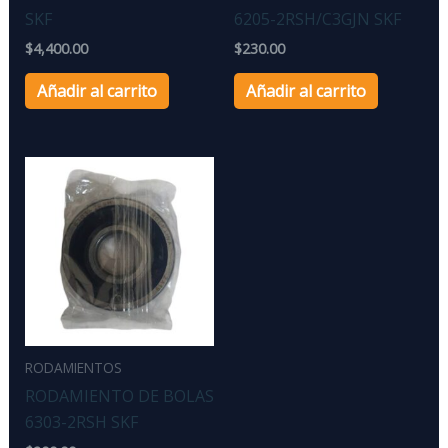
SKF
6205-2RSH/C3GJN SKF
$
4,400.00
$
230.00
Añadir al carrito
Añadir al carrito
RODAMIENTOS
RODAMIENTO DE BOLAS
6303-2RSH SKF