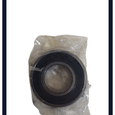
6004-
2RS
SKF
cantidad