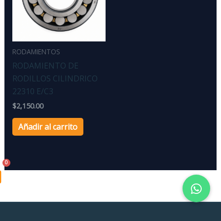
RODAMIENTOS
RODAMIENTO DE
RODILLOS CILINDRICO
22310 E/C3
$
2,150.00
Añadir al carrito
art