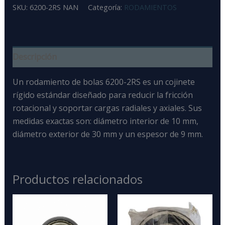
SKU:
6200-2RS NAN
Categoría:
RODAMIENTOS
Descripción
Un rodamiento de bolas 6200-2RS
es un
cojinete
rígido estándar diseñado para reducir la fricción
rotacional y soportar cargas radiales y axiales
. Sus
medidas exactas son: diámetro interior de 10 mm,
diámetro exterior de 30 mm y un espesor de 9 mm.
Productos relacionados