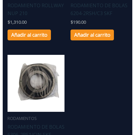
RODAMIENTO ROLLWAY
RODAMIENTO DE BOLAS
NUP 210
6204-2RSH/C3 SKF
$
1,310.00
$
190.00
Añadir al carrito
Añadir al carrito
RODAMIENTOS
RODAMIENTO DE BOLAS
6306-2RS1/CJN SKF