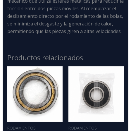
mecánico que utiliza esferas metálicas para reducir la
fricción entre dos piezas móviles
. Al reemplazar el
deslizamiento directo por el rodamiento de las bolas,
se minimiza el desgaste y la generación de calor,
permitiendo que las piezas giren a altas velocidades.
Productos relacionados
RODAMIENTOS
RODAMIENTOS